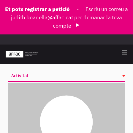
Et pots registrar a petició
-
Escriu un correu a
judith.boadella@affac.cat
per demanar la teva
compte
Activitat
Seguint
Seguidores
Grups