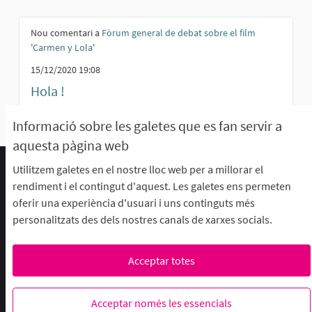
Nou comentari a
Fòrum general de debat sobre el film
'Carmen y Lola'
15/12/2020 19:08
Hola !
Informació sobre les galetes que es fan servir a
aquesta pàgina web
Utilitzem galetes en el nostre lloc web per a millorar el
Termes d'ús i condicions
rendiment i el contingut d'aquest. Les galetes ens permeten
Descarrega els fitxers de dades obertes
oferir una experiència d'usuari i uns continguts més
Configuració de les galetes
personalitzats des dels nostres canals de xarxes socials.
aFFaC a Facebook
aFFaC a Instagram
aFFaC a YouTube
Acceptar totes
Web creada amb
programari
Acceptar només les essencials