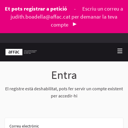
Et pots registrar a petició
-
Escriu un correu a
judith.boadella@affac.cat
per demanar la teva
compte
Entra
El registre està deshabilitat, pots fer servir un compte existent
per accedir-hi
Correu electrònic