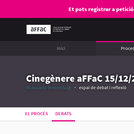
Et pots registrar a petici
Inici
Proce
Cinegènere aFFaC 15/12/
#Educació feminista
espai de debat i reflexió
(Enllaç extern)
EL PROCÉS
DEBATS