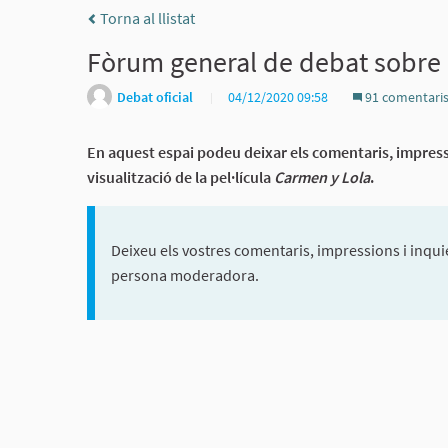
Torna al llistat
Fòrum general de debat sobre e
Debat oficial
04/12/2020 09:58
91 comentari
En aquest espai podeu deixar els comentaris, impressi
visualització de la pel·lícula
Carmen y Lola
.
Deixeu els vostres comentaris, impressions i inquie
persona moderadora.