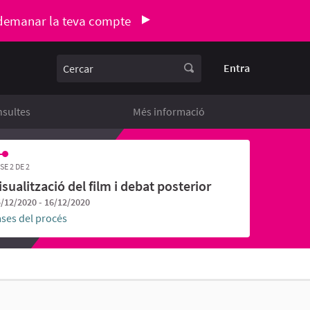
demanar la teva compte
Cercar
Entra
sultes
Més informació
SE 2 DE 2
isualització del film i debat posterior
/12/2020 - 16/12/2020
ases del procés