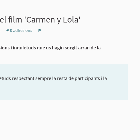
l film 'Carmen y Lola'
s
0 adhesions
Denúncia
ons i inquietuds que us hagin sorgit arran de la
tuds respectant sempre la resta de participants i la