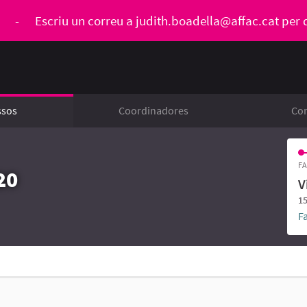
ó
-
Escriu un correu a
judith.boadella@affac.cat
per 
ssos
Coordinadores
Con
FA
20
V
15
F