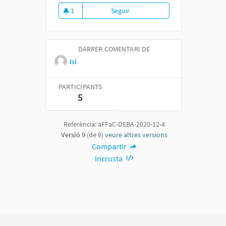
1
Seguir
Fòrum general de debat sobre el
1 seguidora
DARRER COMENTARI DE
Isi
PARTICIPANTS
5
Referència: aFFaC-DEBA-2020-12-4
Versió 9
(de 9)
veure altres versions
Compartir
Incrusta