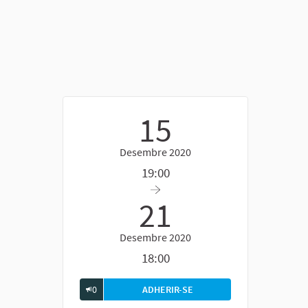
15
Desembre 2020
19:00
21
Desembre 2020
18:00
0
ADHERIR-SE
FÒRUM GENERAL DE DEBAT 