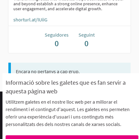
and beyond establish a strong online presence, enhance
user engagement, and accelerate digital growth.
shorturl.at/lUiiG
Seguidores
Seguint
0
0
Encara no pertanys a cap grup.
Informació sobre les galetes que es fan servir a
aquesta pàgina web
Utilitzem galetes en el nostre lloc web per a millorar el
Termes d'ús i condicions
rendiment i el contingut d'aquest. Les galetes ens permeten
Descarrega els fitxers de dades obertes
oferir una experiència d'usuari i uns continguts més
Configuració de les galetes
personalitzats des dels nostres canals de xarxes socials.
aFFaC a Facebook
aFFaC a Instagram
aFFaC a YouTube