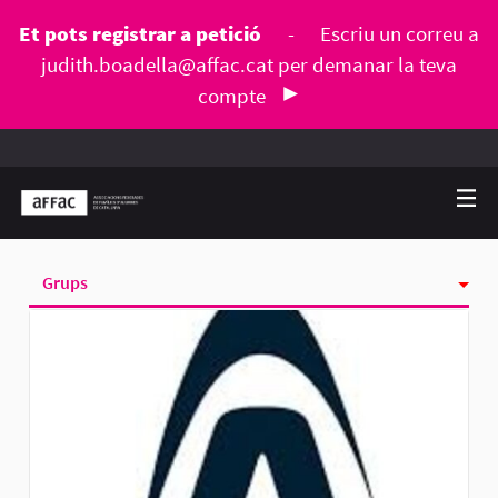
Et pots registrar a petició
-
Escriu un correu a
judith.boadella@affac.cat
per demanar la teva
compte
Grups
Activitat
Seguint
Seguidores