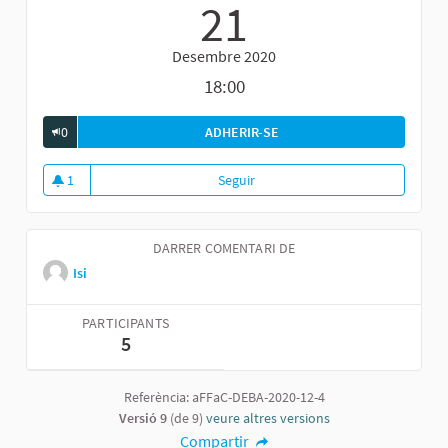
21
Desembre 2020
18:00
0
ADHERIR-SE
FÒRUM GENERAL DE DEBAT 
1
Seguir
Fòrum general de debat sobre el
1 seguidora
DARRER COMENTARI DE
Isi
PARTICIPANTS
5
Referència: aFFaC-DEBA-2020-12-4
Versió 9
(de 9)
veure altres versions
Compartir