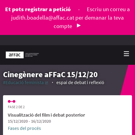
Et pots registrar a petició
-
Escriu un correu a
judith.boadella@affac.cat
per demanar la teva
compte
Cinegènere aFFaC 15/12/20
#Educació feminista
espai de debat i reflexió
(Enllaç extern)
FASE 2 DE 2
Visualització del film i debat posterior
15/12/2020 - 16/12/2020
Fases del procés