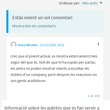
Ordenar per:
Més antic
Estàs veient un sol comentari
Mostra tots els comentaris
Anna Miralles
15/12/2020 19:22
crec que el jovent actual, es mostra externament més
segur del que és. Vull dir que hi ha espais per parlar,
els amics es poden mostrar oberts a escoltar els
dubtes d'un company, però despres les reaccions no
son gents acollidores
Estic d'acord 
0
No estic 
0
Informació sobre les galetes que es fan servir a