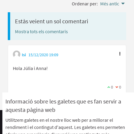
Ordenar per:
Més antic
Estàs veient un sol comentari
Mostra tots els comentaris
Isi
15/12/2020 19:09
Hola Júlia i Anna!
Estic d'acord 
0
No estic 
0
Informació sobre les galetes que es fan servir a
aquesta pàgina web
Utilitzem galetes en el nostre lloc web per a millorar el
Termes d'ús i condicions
rendiment i el contingut d'aquest. Les galetes ens permeten
Descarrega els fitxers de dades obertes