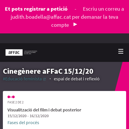
Et pots registrar a petició
-
Escriu un correu a
judith.boadella@affac.cat
per demanar la teva
compte
Cinegènere aFFaC 15/12/20
#Educació feminista
espai de debat i reflexió
(Enllaç extern)
FASE 2 DE 2
Visualització del film i debat posterior
15/12/2020 - 16/12/2020
Fases del procés