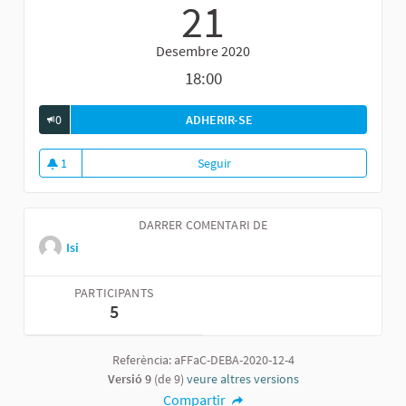
21
Desembre 2020
18:00
0
ADHERIR-SE
FÒRUM GENERAL DE DEBAT 
1
Seguir
Fòrum general de debat sobre el
1 seguidora
DARRER COMENTARI DE
Isi
PARTICIPANTS
5
Referència: aFFaC-DEBA-2020-12-4
Versió 9
(de 9)
veure altres versions
Compartir