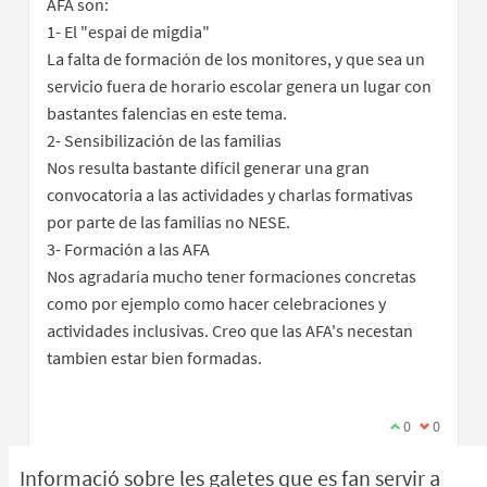
AFA son:
1- El "espai de migdia"
La falta de formación de los monitores, y que sea un
servicio fuera de horario escolar genera un lugar con
bastantes falencias en este tema.
2- Sensibilización de las familias
Nos resulta bastante difícil generar una gran
convocatoria a las actividades y charlas formativas
por parte de las familias no NESE.
3- Formación a las AFA
Nos agradaría mucho tener formaciones concretas
como por ejemplo como hacer celebraciones y
actividades inclusivas. Creo que las AFA's necestan
tambien estar bien formadas.
Estic d'acord 
0
No estic 
0
Informació sobre les galetes que es fan servir a