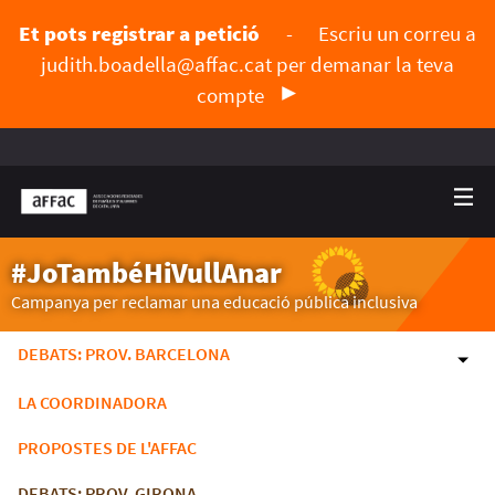
Et pots registrar a petició
-
Escriu un correu a
judith.boadella@affac.cat
per demanar la teva
compte
#JoTambéHiVullAnar
Campanya per reclamar una educació pública inclusiva
DEBATS: PROV. BARCELONA
LA COORDINADORA
PROPOSTES DE L'AFFAC
DEBATS: PROV. GIRONA