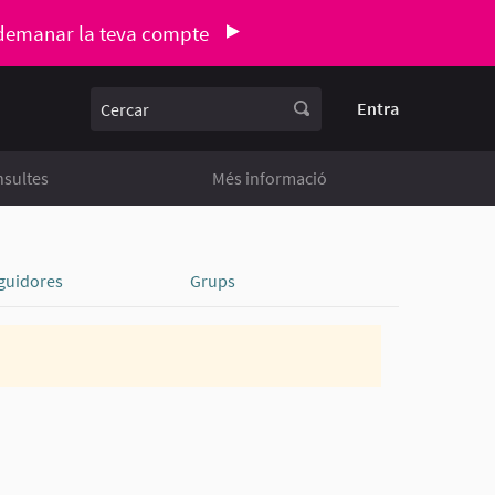
demanar la teva compte
Cercar
Entra
sultes
Més informació
guidores
Grups