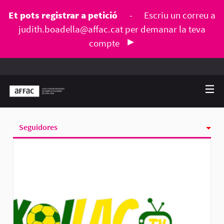
Et pots registrar a petició
-
Escriu un correu a
judith.boadella@affac.cat
per demanar la teva
compte
Seguidores
Activitat
Seguint
Grups