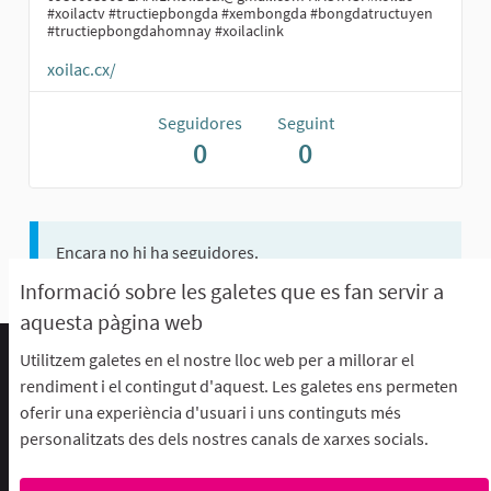
#xoilactv #tructiepbongda #xembongda #bongdatructuyen
#tructiepbongdahomnay #xoilaclink
xoilac.cx/
Seguidores
Seguint
0
0
Encara no hi ha seguidores.
Informació sobre les galetes que es fan servir a
aquesta pàgina web
Utilitzem galetes en el nostre lloc web per a millorar el
Termes d'ús i condicions
rendiment i el contingut d'aquest. Les galetes ens permeten
Descarrega els fitxers de dades obertes
oferir una experiència d'usuari i uns continguts més
Configuració de les galetes
personalitzats des dels nostres canals de xarxes socials.
aFFaC a Facebook
aFFaC a Instagram
aFFaC a YouTube