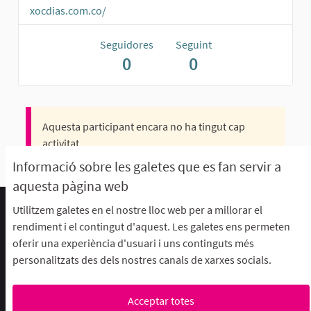
xocdias.com.co/
Seguidores
Seguint
0
0
Aquesta participant encara no ha tingut cap
activitat.
Informació sobre les galetes que es fan servir a
aquesta pàgina web
Utilitzem galetes en el nostre lloc web per a millorar el
Termes d'ús i condicions
rendiment i el contingut d'aquest. Les galetes ens permeten
Descarrega els fitxers de dades obertes
oferir una experiència d'usuari i uns continguts més
Configuració de les galetes
personalitzats des dels nostres canals de xarxes socials.
aFFaC a Facebook
aFFaC a Instagram
aFFaC a YouTube
Acceptar totes