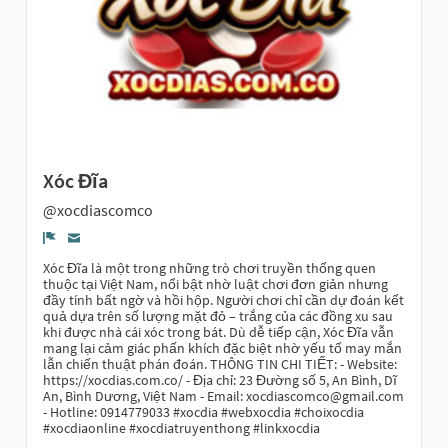
Xóc Đĩa
@xocdiascomco
Denúncia
Xóc Đĩa là một trong những trò chơi truyền thống quen
thuộc tại Việt Nam, nổi bật nhờ luật chơi đơn giản nhưng
đầy tính bất ngờ và hồi hộp. Người chơi chỉ cần dự đoán kết
quả dựa trên số lượng mặt đỏ – trắng của các đồng xu sau
khi được nhà cái xóc trong bát. Dù dễ tiếp cận, Xóc Đĩa vẫn
mang lại cảm giác phấn khích đặc biệt nhờ yếu tố may mắn
lẫn chiến thuật phán đoán. THÔNG TIN CHI TIẾT: - Website:
https://xocdias.com.co/ - Địa chỉ: 23 Đường số 5, An Bình, Dĩ
An, Bình Dương, Việt Nam - Email:
xocdiascomco@gmail.com
- Hotline: 0914779033 #xocdia #webxocdia #choixocdia
#xocdiaonline #xocdiatruyenthong #linkxocdia