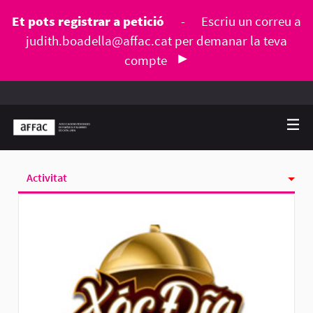
Et pots registrar a petició
-
Escriu un correu a
judith.boadella@affac.cat
per demanar la teva
compte
Activitat
Seguint
Seguidores
Grups