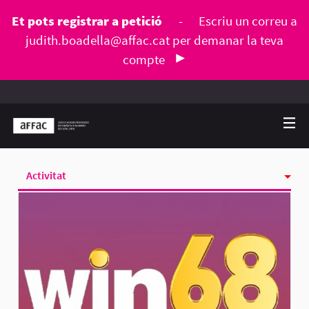
Et pots registrar a petició
-
Escriu un correu a
judith.boadella@affac.cat
per demanar la teva
compte
Activitat
Seguint
Seguidores
Grups