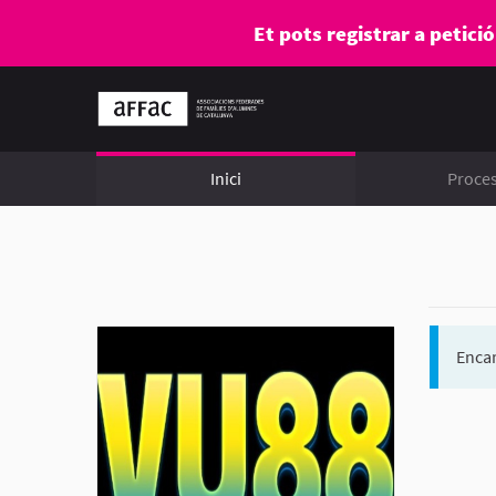
Et pots registrar a petici
Inici
Proce
Encar