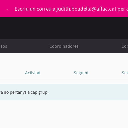
ó
-
Escriu un correu a
judith.boadella@affac.cat
per 
ssos
Coordinadores
Con
Activitat
Seguint
Se
a no pertanys a cap grup.