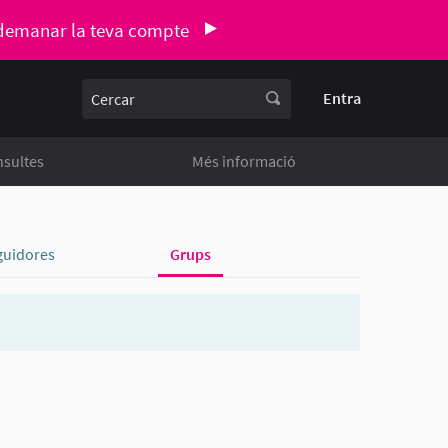
demanar la teva compte
Cercar
Entra
sultes
Més informació
guidores
Grups