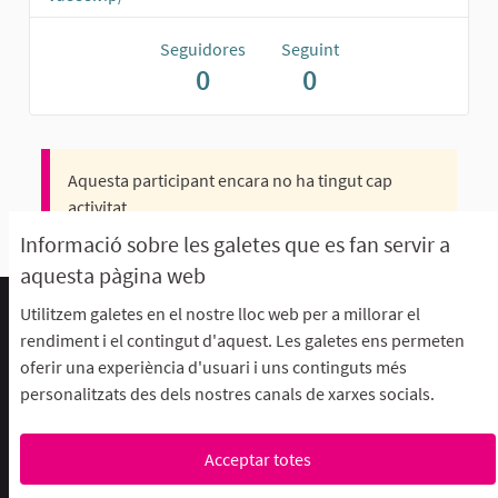
Seguidores
Seguint
0
0
Aquesta participant encara no ha tingut cap
activitat.
Informació sobre les galetes que es fan servir a
aquesta pàgina web
Utilitzem galetes en el nostre lloc web per a millorar el
Termes d'ús i condicions
rendiment i el contingut d'aquest. Les galetes ens permeten
Descarrega els fitxers de dades obertes
oferir una experiència d'usuari i uns continguts més
Configuració de les galetes
personalitzats des dels nostres canals de xarxes socials.
aFFaC a Facebook
aFFaC a Instagram
aFFaC a YouTube
Acceptar totes