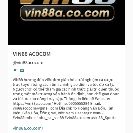
VIN88 ACOCOM
@vin88acocom
Denúncia
VIN88 hướng đến việc đơn giản hóa trải nghiệm cá cược
trực tuyến bằng cách tinh chỉnh giao diện và tốc độ xử lý.
Người chơi có thể tham gia các hình thức giải trí quen thuộc
trong một môi trường vận hành ổn định, hạn chế gián đoạn
và tối ưu khả năng truy cập. Thông tin liên hệ Website:
https://vin88a.co.com/ Hotline: 0905555284 Email:
vin88acocom@gmail.com
Địa chỉ: 45 Hoàng Văn Bổn, Tân
Biên, Biên Hòa, Đồng Nai, Việt Nam Hashtags: #vin88
#vin88online #nha_cai_vin88 #vin88acocom #vin88_Sports
vin88a.co.com/