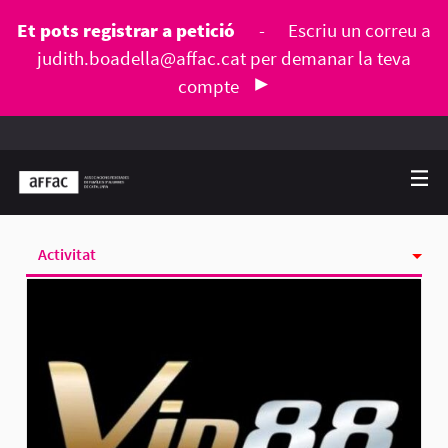
Et pots registrar a petició
-
Escriu un correu a
judith.boadella@affac.cat
per demanar la teva
compte
Activitat
Seguint
Seguidores
Grups