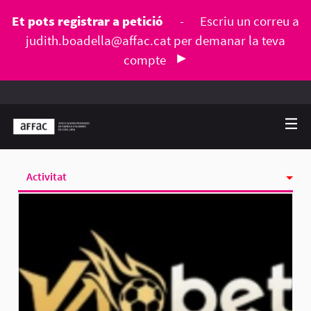
Et pots registrar a petició
-
Escriu un correu a
judith.boadella@affac.cat
per demanar la teva
compte
Activitat
Seguint
Seguidores
Grups