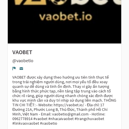
VAOBET
@vaobetio
Denúncia
VAOBET được xây dựng theo hướng ưu tiên tính thực tế
trong trải nghiệm người dùng, nơi mọi yếu tố đều xoay
quanh sự dễ dùng và tính ổn định. Thay vì gây ấn tượng
bằng hình thức phức tạp, nền tảng tập trung vào cách tổ
chức rõ ràng, giúp người dùng nhanh chóng xác định được
khu vực mình cần và duy trì nhịp sử dụng liền mạch. THÔNG
TIN CHI TIẾT: - Website: https://vaobet.io/ - Địa chỉ: 17
Đường 21A, Phước Long B, Thủ Đức, Thành phố Hồ Chí
Minh, Việt Nam - Email:
vaobetio@gmail.com
- Hotline:
0962778914 #vaobet #nhacaivaobet #trangchuvaobet
#linkvaovaobet #vaobetio