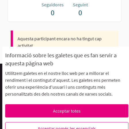
Seguidores
Seguint
0
0
Aquesta participant encara no ha tingut cap
activitat.
Informació sobre les galetes que es fan servir a
aquesta pàgina web
Utilitzem galetes en el nostre lloc web per a millorar el
Termes d'ús i condicions
rendiment i el contingut d'aquest. Les galetes ens permeten
Descarrega els fitxers de dades obertes
oferir una experiència d'usuari i uns continguts més
Configuració de les galetes
personalitzats des dels nostres canals de xarxes socials.
aFFaC a Facebook
aFFaC a Instagram
aFFaC a YouTube
Acceptar totes
Web creada amb
programari
Acceptar només les essencials