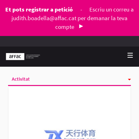
Et pots registrar a petició
-
Escriu un correu a
judith.boadella@affac.cat
per demanar la teva
compte
Activitat
Seguint
Seguidores
Grups