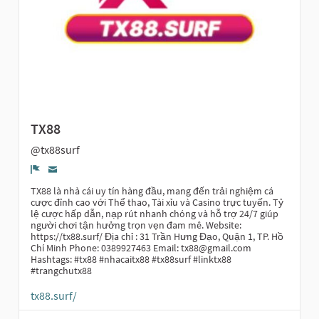
TX88
@tx88surf
Denúncia
TX88 là nhà cái uy tín hàng đầu, mang đến trải nghiệm cá
cược đỉnh cao với Thể thao, Tài xỉu và Casino trực tuyến. Tỷ
lệ cược hấp dẫn, nạp rút nhanh chóng và hỗ trợ 24/7 giúp
người chơi tận hưởng trọn vẹn đam mê. Website:
https://tx88.surf/ Địa chỉ : 31 Trần Hưng Đạo, Quận 1, TP. Hồ
Chí Minh Phone: 0389927463 Email:
tx88@gmail.com
Hashtags: #tx88 #nhacaitx88 #tx88surf #linktx88
#trangchutx88
tx88.surf/