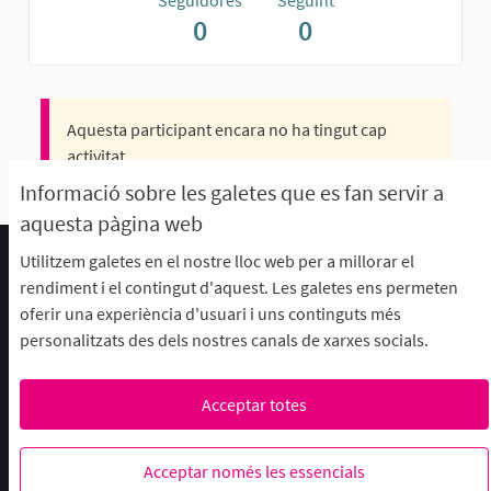
Seguidores
Seguint
0
0
Aquesta participant encara no ha tingut cap
activitat.
Informació sobre les galetes que es fan servir a
aquesta pàgina web
Utilitzem galetes en el nostre lloc web per a millorar el
Termes d'ús i condicions
rendiment i el contingut d'aquest. Les galetes ens permeten
Descarrega els fitxers de dades obertes
oferir una experiència d'usuari i uns continguts més
Configuració de les galetes
personalitzats des dels nostres canals de xarxes socials.
aFFaC a Facebook
aFFaC a Instagram
aFFaC a YouTube
Acceptar totes
Web creada amb
programari
Acceptar només les essencials