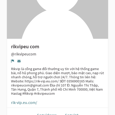
rikvipeu com
@rikvipeucom
Denúncia
Rikvip là cổng game đổi thưởng uy tín với hệ thống game
bài, nổ hũ phong phú. Giao diện mượt, bảo mật cao, nạp rút
nhanh chóng, hỗ trợ người chơi 24/7. Thông tin liên hệ:
Website: https://rik-vip.eu.com/ SĐT 0356900165 Mails:
rikvipeucom@gmail.com
Địa chỉ 107 Đ. Nguyễn Thị Thập,
Tân Hưng, Quận 7, Thành phố Hồ Chí Minh 700000, Việt Nam
Hastag #Rikvip #rikvipeucom
rik-vip.eu.com/