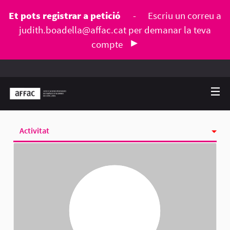
Et pots registrar a petició
-
Escriu un correu a
judith.boadella@affac.cat
per demanar la teva
compte
Activitat
Seguint
Seguidores
Grups