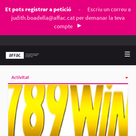
Et pots registrar a petició
-
Escriu un correu a
judith.boadella@affac.cat
per demanar la teva
compte
Activitat
Seguint
Seguidores
Grups