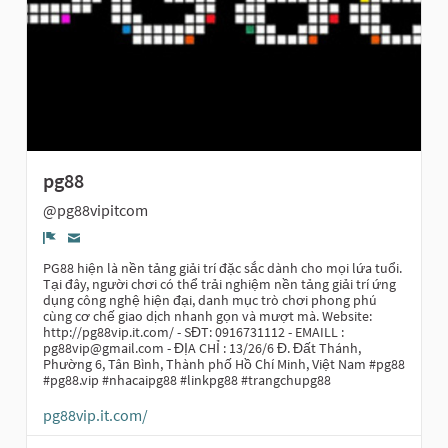
pg88
@pg88vipitcom
Denúncia
PG88 hiện là nền tảng giải trí đặc sắc dành cho mọi lứa tuổi.
Tại đây, người chơi có thể trải nghiệm nền tảng giải trí ứng
dụng công nghệ hiện đại, danh mục trò chơi phong phú
cùng cơ chế giao dịch nhanh gọn và mượt mà. Website:
http://pg88vip.it.com/ - SĐT: 0916731112 - EMAILL :
pg88vip@gmail.com
- ĐỊA CHỈ : 13/26/6 Đ. Đất Thánh,
Phường 6, Tân Bình, Thành phố Hồ Chí Minh, Việt Nam #pg88
#pg88.vip #nhacaipg88 #linkpg88 #trangchupg88
pg88vip.it.com/