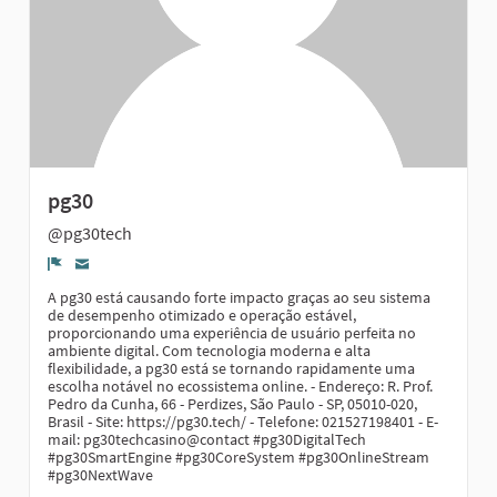
pg30
@pg30tech
Denúncia
A pg30 está causando forte impacto graças ao seu sistema
de desempenho otimizado e operação estável,
proporcionando uma experiência de usuário perfeita no
ambiente digital. Com tecnologia moderna e alta
flexibilidade, a pg30 está se tornando rapidamente uma
escolha notável no ecossistema online. - Endereço: R. Prof.
Pedro da Cunha, 66 - Perdizes, São Paulo - SP, 05010-020,
Brasil - Site: https://pg30.tech/ - Telefone: 021527198401 - E-
mail: pg30techcasino@contact #pg30DigitalTech
#pg30SmartEngine #pg30CoreSystem #pg30OnlineStream
#pg30NextWave