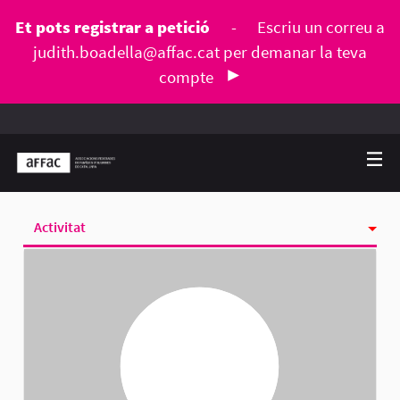
Et pots registrar a petició
-
Escriu un correu a
judith.boadella@affac.cat
per demanar la teva
compte
Activitat
Seguint
Seguidores
Grups