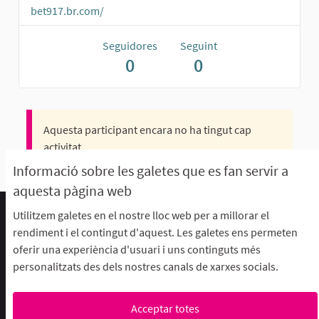
bet917.br.com/
Seguidores
Seguint
0
0
Aquesta participant encara no ha tingut cap
activitat.
Informació sobre les galetes que es fan servir a
aquesta pàgina web
Utilitzem galetes en el nostre lloc web per a millorar el
Termes d'ús i condicions
rendiment i el contingut d'aquest. Les galetes ens permeten
Descarrega els fitxers de dades obertes
oferir una experiència d'usuari i uns continguts més
Configuració de les galetes
personalitzats des dels nostres canals de xarxes socials.
aFFaC a Facebook
aFFaC a Instagram
aFFaC a YouTube
Acceptar totes