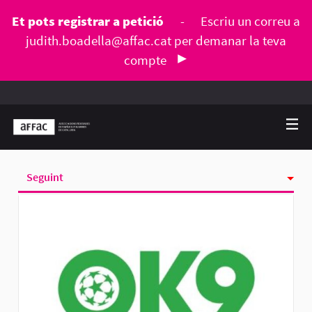
Et pots registrar a petició
-
Escriu un correu a
judith.boadella@affac.cat
per demanar la teva
compte
Seguint
Activitat
Seguidores
Grups