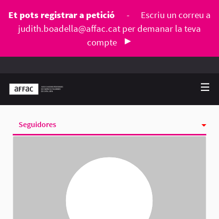
Et pots registrar a petició
-
Escriu un correu a
judith.boadella@affac.cat
per demanar la teva
compte
Seguidores
Activitat
Seguint
Grups