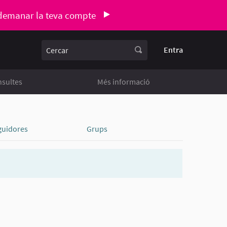
demanar la teva compte
Cercar
Entra
sultes
Més informació
guidores
Grups