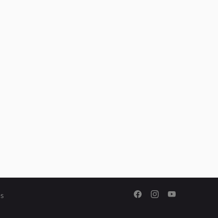
es
aFFaC a Facebook
aFFaC a Instagram
aFFaC a YouTu