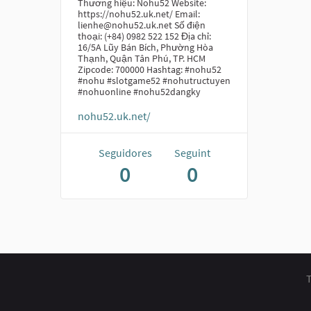
Thương hiệu: Nohu52 Website:
https://nohu52.uk.net/ Email:
lienhe@nohu52.uk.net
Số điện
thoại: (+84) 0982 522 152 Địa chỉ:
16/5A Lũy Bán Bích, Phường Hòa
Thạnh, Quận Tân Phú, TP. HCM
Zipcode: 700000 Hashtag: #nohu52
#nohu #slotgame52 #nohutructuyen
#nohuonline #nohu52dangky
nohu52.uk.net/
Seguidores
Seguint
0
0
T