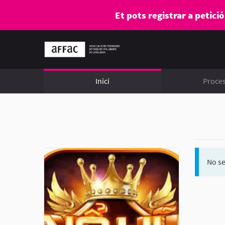
Et pots registrar a petici
Inici
Proce
No se