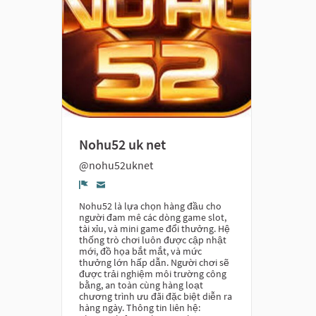
Nohu52 uk net
@nohu52uknet
Denúncia
Nohu52 là lựa chọn hàng đầu cho
người đam mê các dòng game slot,
tài xỉu, và mini game đổi thưởng. Hệ
thống trò chơi luôn được cập nhật
mới, đồ họa bắt mắt, và mức
thưởng lớn hấp dẫn. Người chơi sẽ
được trải nghiệm môi trường công
bằng, an toàn cùng hàng loạt
chương trình ưu đãi đặc biệt diễn ra
hàng ngày. Thông tin liên hệ: