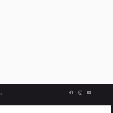
es
aFFaC a Facebook
aFFaC a Instagram
aFFaC a YouTu