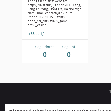
Thông tin chi tiết: Website:
https://rr88.surf/ Địa chỉ: 20 Đ. Láng,
Láng Thượng, Đống Đa, Hà Nội, Việt
Nam Email:
contact@rr88.surf
Phone: 0987001513 #rr88,
#nha_cai_rr88, #rr88_game,
#rr88_casino
rr88.surf/
Seguidores
Seguint
0
0
T
Informació sobre les galetes que es fan servir a 