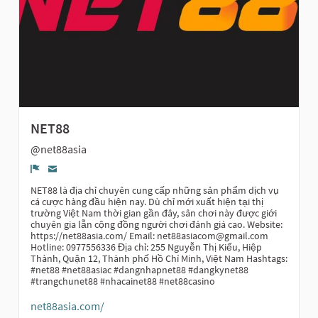
NET88
@net88asia
Denúncia
NET88 là địa chỉ chuyên cung cấp những sản phẩm dịch vụ
cá cược hàng đầu hiện nay. Dù chỉ mới xuất hiện tại thị
trường Việt Nam thời gian gần đây, sân chơi này được giới
chuyên gia lẫn cộng đồng người chơi đánh giá cao. Website:
https://net88asia.com/ Email:
net88asiacom@gmail.com
Hotline: 0977556336 Địa chỉ: 255 Nguyễn Thị Kiểu, Hiệp
Thành, Quận 12, Thành phố Hồ Chí Minh, Việt Nam Hashtags:
#net88 #net88asiac #dangnhapnet88 #dangkynet88
#trangchunet88 #nhacainet88 #net88casino
net88asia.com/