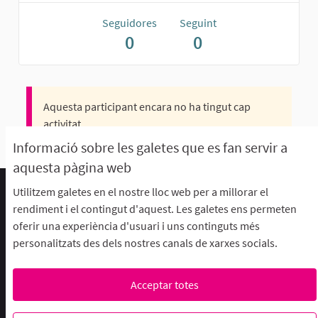
Seguidores
Seguint
0
0
Aquesta participant encara no ha tingut cap
activitat.
Informació sobre les galetes que es fan servir a
aquesta pàgina web
Utilitzem galetes en el nostre lloc web per a millorar el
Termes d'ús i condicions
rendiment i el contingut d'aquest. Les galetes ens permeten
Descarrega els fitxers de dades obertes
oferir una experiència d'usuari i uns continguts més
Configuració de les galetes
personalitzats des dels nostres canals de xarxes socials.
aFFaC a Facebook
aFFaC a Instagram
aFFaC a YouTube
Acceptar totes