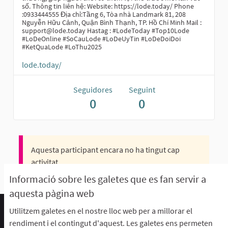
số. Thông tin liên hệ: Website: https://lode.today/ Phone
:0933444555 Địa chỉ:Tầng 6, Tòa nhà Landmark 81, 208
Nguyễn Hữu Cảnh, Quận Bình Thạnh, TP. Hồ Chí Minh Mail :
support@lode.today
Hastag : #LodeToday #Top10Lode
#LoDeOnline #SoCauLode #LoDeUyTin #LoDeDoiDoi
#KetQuaLode #LoThu2025
lode.today/
Seguidores
Seguint
0
0
Aquesta participant encara no ha tingut cap
activitat.
Informació sobre les galetes que es fan servir a
aquesta pàgina web
Utilitzem galetes en el nostre lloc web per a millorar el
Termes d'ús i condicions
rendiment i el contingut d'aquest. Les galetes ens permeten
Descarrega els fitxers de dades obertes