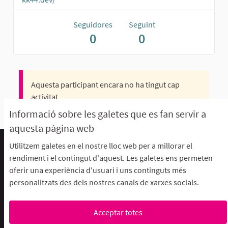
Seguidores
Seguint
0
0
Aquesta participant encara no ha tingut cap
activitat.
Informació sobre les galetes que es fan servir a
aquesta pàgina web
Utilitzem galetes en el nostre lloc web per a millorar el
Termes d'ús i condicions
rendiment i el contingut d'aquest. Les galetes ens permeten
Descarrega els fitxers de dades obertes
oferir una experiència d'usuari i uns continguts més
Configuració de les galetes
personalitzats des dels nostres canals de xarxes socials.
aFFaC a Facebook
aFFaC a Instagram
aFFaC a YouTube
Acceptar totes