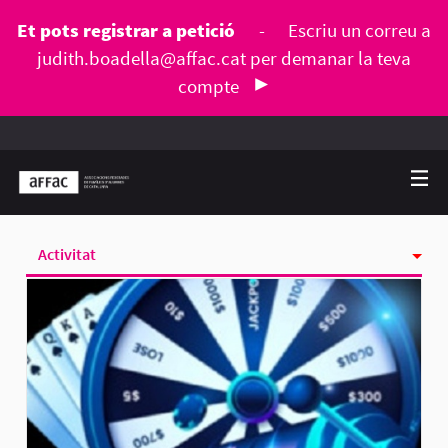
Et pots registrar a petició
-
Escriu un correu a
judith.boadella@affac.cat
per demanar la teva
compte
Activitat
Seguint
Seguidores
Grups