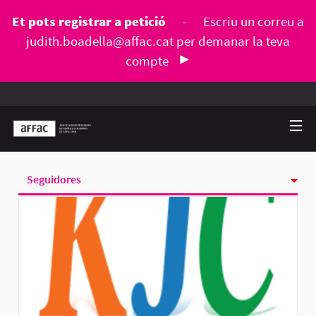
Et pots registrar a petició
-
Escriu un correu a
judith.boadella@affac.cat
per demanar la teva
compte
Seguidores
Activitat
Seguint
Grups