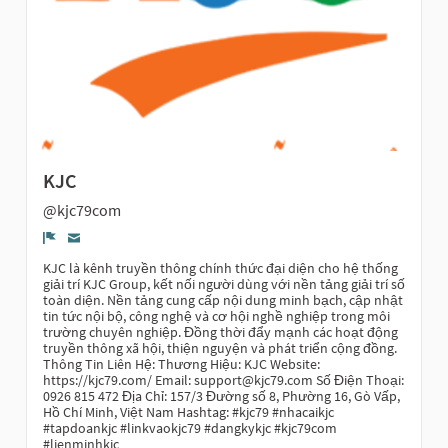
KJC
@kjc79com
Denúncia
KJC là kênh truyền thông chính thức đại diện cho hệ thống
giải trí KJC Group, kết nối người dùng với nền tảng giải trí số
toàn diện. Nền tảng cung cấp nội dung minh bạch, cập nhật
tin tức nội bộ, công nghệ và cơ hội nghề nghiệp trong môi
trường chuyên nghiệp. Đồng thời đẩy mạnh các hoạt động
truyền thông xã hội, thiện nguyện và phát triển cộng đồng.
Thông Tin Liên Hệ: Thương Hiệu: KJC Website:
https://kjc79.com/ Email:
support@kjc79.com
Số Điện Thoại:
0926 815 472 Địa Chỉ: 157/3 Đường số 8, Phường 16, Gò Vấp,
Hồ Chí Minh, Việt Nam Hashtag: #kjc79 #nhacaikjc
#tapdoankjc #linkvaokjc79 #dangkykjc #kjc79com
#lienminhkjc