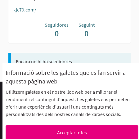
kjc79.com/
Seguidores
Seguint
0
0
Encara no hi ha seguidores.
Informació sobre les galetes que es fan servir a
aquesta pàgina web
Utilitzem galetes en el nostre lloc web per a millorar el
Termes d'ús i condicions
rendiment i el contingut d'aquest. Les galetes ens permeten
Descarrega els fitxers de dades obertes
oferir una experiència d'usuari i uns continguts més
Configuració de les galetes
personalitzats des dels nostres canals de xarxes socials.
aFFaC a Facebook
aFFaC a Instagram
aFFaC a YouTube
Acceptar totes