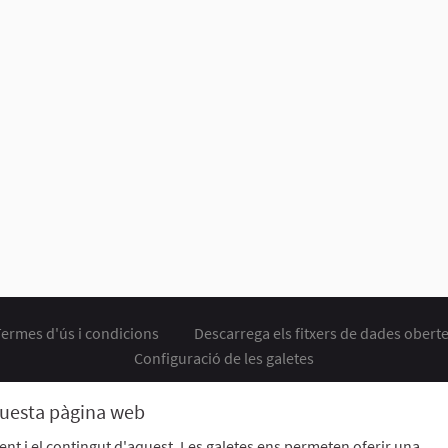
ermes d'ús i condicions
Descarrega els fitxers de dades obert
Configuració de les galetes
aquesta pàgina web
ment i el contingut d'aquest. Les galetes ens permeten oferir una