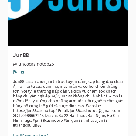
Jun88
@jun88casinotop25
Denúncia
Jun88 là sân chơi giải trí trực tuyến đẳng cấp hàng đầu châu
Á, nơi hội tụ của đam mê, may mắn và cơ hội chiến thắng
lớn. Với tỷ lệ thưởng hấp dẫn và dịch vụ chăm sóc khách
hàng chuyên nghiệp 24/7, Jun88 không chỉ là nhà cái – mà là
điểm đến lý tưởng cho những ai muốn trải nghiệm cảm giác
bùng nổ cùng thế giới cá cược đỉnh cao. Website:
https://jun88casino.top/ Email:
jun88casinotop@gmail.com
SĐT: 0988662248 Địa chỉ: Số 22 Hải Triều, Bến Nghé, Hồ Chí
Minh Tags: #jun88casinotop #linkjun88 #nhacaijun88
#trangchujun88
jun88casino.top/