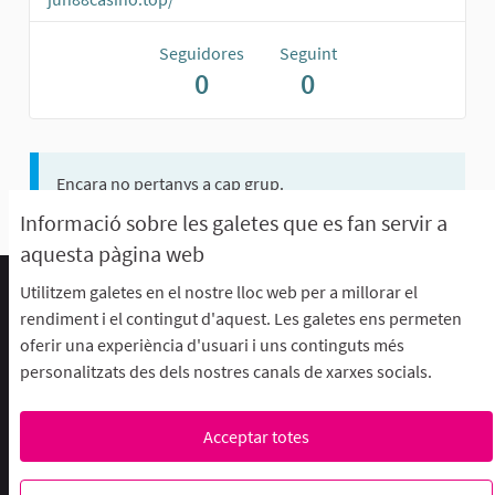
Seguidores
Seguint
0
0
Encara no pertanys a cap grup.
Informació sobre les galetes que es fan servir a
aquesta pàgina web
Utilitzem galetes en el nostre lloc web per a millorar el
Termes d'ús i condicions
rendiment i el contingut d'aquest. Les galetes ens permeten
Descarrega els fitxers de dades obertes
oferir una experiència d'usuari i uns continguts més
Configuració de les galetes
personalitzats des dels nostres canals de xarxes socials.
aFFaC a Facebook
aFFaC a Instagram
aFFaC a YouTube
Acceptar totes