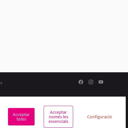
es
aFFaC a Facebook
aFFaC a Instagram
aFFaC a YouTu
Made with ❤️ by Pokecode
Acceptar
Acceptar
només les
Configuració
totes
essencials