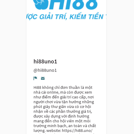
hi88uno1
@hi88uno1
Denúncia
Hi88 không chỉ đơn thuần là một
nhà cái online, mà còn được xem
như điểm đến giải trí cao cấp, nơi
người chơi vừa tận hưởng những
phút giây thư giãn vừa có cơ hội
nhận về các phần thưởng giá trị,
được xây dựng với định hướng
mang đến cho hội viên một môi
trường minh bạch, an toàn và chất
lượng. website: https://hi88.uno/