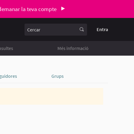
demanar la teva compte
Cercar
Entra
sultes
Més informació
guidores
Grups