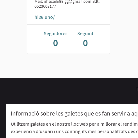
Mail:
nhacaihi88.gg@gmail.com
Sđt:
0523603177
hi88.uno/
Seguidores
Seguint
0
0
T
Informació sobre les galetes que es fan servir a 
Utilitzem galetes en el nostre lloc web per a millorar el rendi
Web creada amb
programari lliure
.
experiència d'usuari i uns continguts més personalitzats des d
(Enllaç extern)