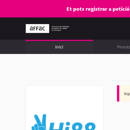
Et pots registrar a petici
Inici
Proce
Aqu