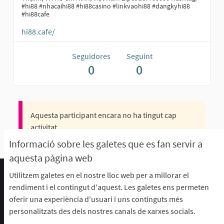
#hi88 #nhacaihi88 #hi88casino #linkvaohi88 #dangkyhi88
#hi88cafe
hi88.cafe/
Seguidores
Seguint
0
0
Aquesta participant encara no ha tingut cap
activitat.
Informació sobre les galetes que es fan servir a
aquesta pàgina web
Utilitzem galetes en el nostre lloc web per a millorar el
Termes d'ús i condicions
rendiment i el contingut d'aquest. Les galetes ens permeten
Descarrega els fitxers de dades obertes
oferir una experiència d'usuari i uns continguts més
Configuració de les galetes
personalitzats des dels nostres canals de xarxes socials.
aFFaC a Facebook
aFFaC a Instagram
aFFaC a YouTube