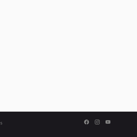
es
aFFaC a Facebook
aFFaC a Instagram
aFFaC a YouTu