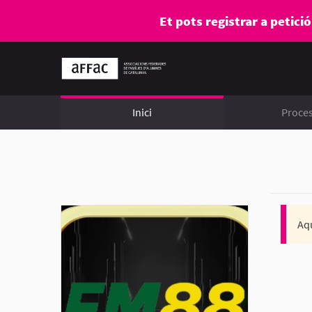
Et pots registrar a petici
Inici
Proce
Aqu