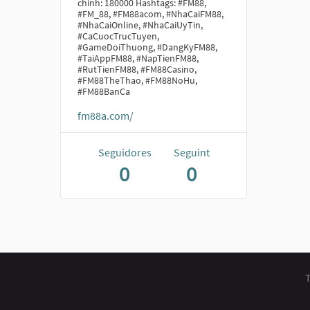
chính: 180000 Hashtags: #FM88,
#FM_88, #FM88acom, #NhaCaiFM88,
#NhaCaiOnline, #NhaCaiUyTin,
#CaCuocTrucTuyen,
#GameDoiThuong, #DangKyFM88,
#TaiAppFM88, #NapTienFM88,
#RutTienFM88, #FM88Casino,
#FM88TheThao, #FM88NoHu,
#FM88BanCa
fm88a.com/
Seguidores
Seguint
0
0
T