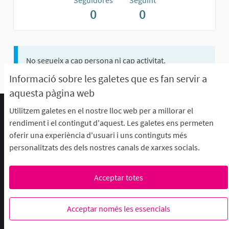
Seguidores
Seguint
0
0
No segueix a cap persona ni cap activitat.
Informació sobre les galetes que es fan servir a
aquesta pàgina web
Utilitzem galetes en el nostre lloc web per a millorar el
Termes d'ús i condicions
rendiment i el contingut d'aquest. Les galetes ens permeten
Descarrega els fitxers de dades obertes
oferir una experiència d'usuari i uns continguts més
Configuració de les galetes
personalitzats des dels nostres canals de xarxes socials.
aFFaC a Facebook
aFFaC a Instagram
aFFaC a YouTube
Acceptar totes
Web creada amb
programari
Acceptar només les essencials
lliure
.