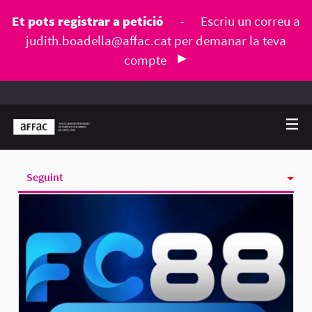
Et pots registrar a petició
-
Escriu un correu a
judith.boadella@affac.cat
per demanar la teva
compte
Seguint
Activitat
Seguidores
Grups