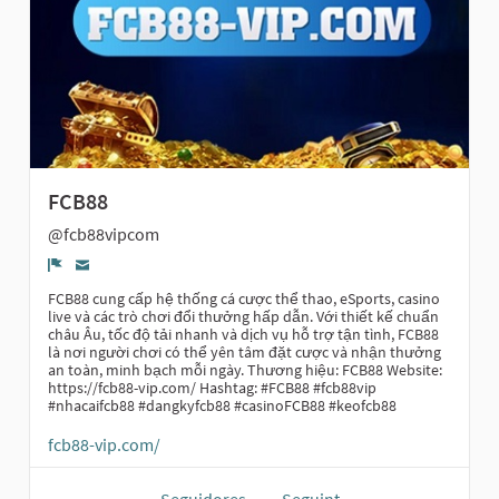
FCB88
@fcb88vipcom
Denúncia
FCB88 cung cấp hệ thống cá cược thể thao, eSports, casino
live và các trò chơi đổi thưởng hấp dẫn. Với thiết kế chuẩn
châu Âu, tốc độ tải nhanh và dịch vụ hỗ trợ tận tình, FCB88
là nơi người chơi có thể yên tâm đặt cược và nhận thưởng
an toàn, minh bạch mỗi ngày. Thương hiệu: FCB88 Website:
https://fcb88-vip.com/ Hashtag: #FCB88 #fcb88vip
#nhacaifcb88 #dangkyfcb88 #casinoFCB88 #keofcb88
fcb88-vip.com/