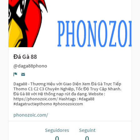
Đá Gà 88
@daga88phono
Denúncia
Daga88 - Thương Hiệu với Giao Diện Xem Đá Gà Trực Tiếp
Thomo C1 C2 C3 Chuyên Nghiệp, Tốc Độ Truy Cập Nhanh.
Đá Gà 88 với Hệ thống nạp rút đa dạng. Website :
https://phonozoic.com/ Hashtags : #daga88
#dagatructiepthomo #phonozoiccom
phonozoic.com/
Seguidores
Seguint
0
0