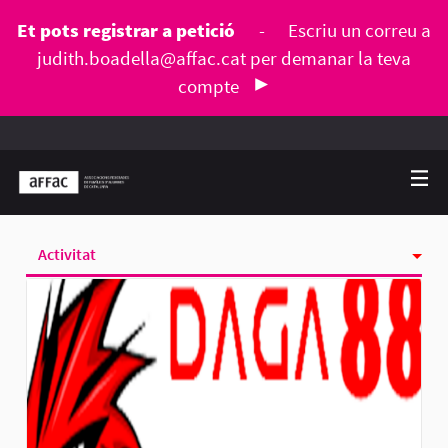
Et pots registrar a petició
-
Escriu un correu a
judith.boadella@affac.cat
per demanar la teva
compte
Activitat
Seguint
Seguidores
Grups