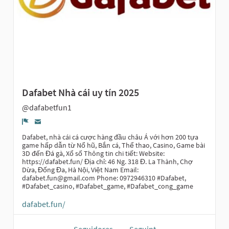
Dafabet Nhà cái uy tín 2025
@dafabetfun1
Denúncia
Dafabet, nhà cái cá cược hàng đầu châu Á với hơn 200 tựa
game hấp dẫn từ Nổ hũ, Bắn cá, Thể thao, Casino, Game bài
3D đến Đá gà, Xổ số Thông tin chi tiết: Website:
https://dafabet.fun/ Địa chỉ: 46 Ng. 318 Đ. La Thành, Chợ
Dừa, Đống Đa, Hà Nội, Việt Nam Email:
dafabet.fun@gmail.com
Phone: 0972946310 #Dafabet,
#Dafabet_casino, #Dafabet_game, #Dafabet_cong_game
dafabet.fun/