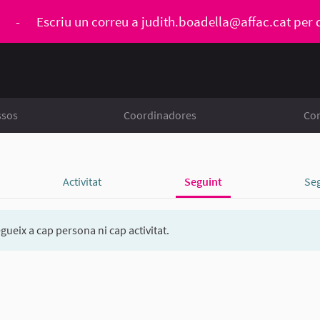
ó
-
Escriu un correu a
judith.boadella@affac.cat
per 
ssos
Coordinadores
Con
Activitat
Seguint
Se
gueix a cap persona ni cap activitat.