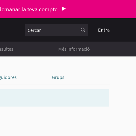
demanar la teva compte
Cercar
Entra
sultes
Més informació
guidores
Grups