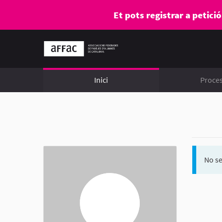
Et pots registrar a petici
Inici
Proce
No se