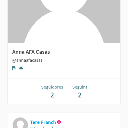
Anna AFA Casas
@annaafacasas
Denúncia
Seguidores
Seguint
2
2
Tere Franch