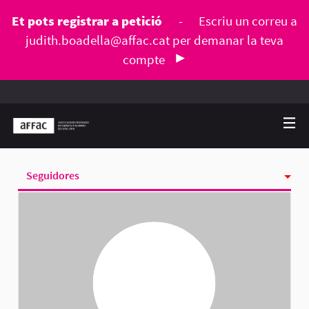
Et pots registrar a petició
-
Escriu un correu a
judith.boadella@affac.cat
per demanar la teva
compte
Seguidores
Activitat
Seguint
Grups