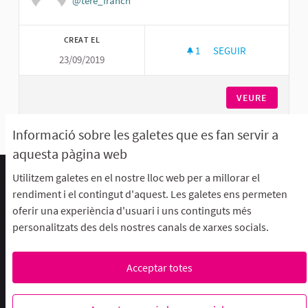
@tere_franch
CREAT EL
1
1 SEGUIDORA
SEGUIR
23/09/2019
TERE FRANCH
VEURE
Informació sobre les galetes que es fan servir a
aquesta pàgina web
Utilitzem galetes en el nostre lloc web per a millorar el
Termes d'ús i condicions
rendiment i el contingut d'aquest. Les galetes ens permeten
Descarrega els fitxers de dades obertes
oferir una experiència d'usuari i uns continguts més
Configuració de les galetes
personalitzats des dels nostres canals de xarxes socials.
aFFaC a Facebook
aFFaC a Instagram
aFFaC a YouTube
Acceptar totes