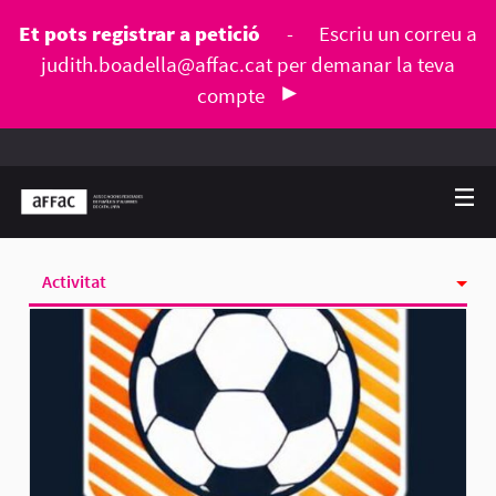
Et pots registrar a petició
-
Escriu un correu a
judith.boadella@affac.cat
per demanar la teva
compte
Activitat
Seguint
Seguidores
Grups