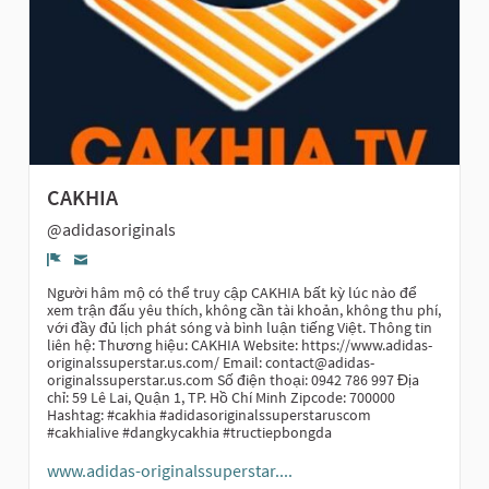
CAKHIA
@adidasoriginals
Denúncia
Người hâm mộ có thể truy cập CAKHIA bất kỳ lúc nào để
xem trận đấu yêu thích, không cần tài khoản, không thu phí,
với đầy đủ lịch phát sóng và bình luận tiếng Việt. Thông tin
liên hệ: Thương hiệu: CAKHIA Website: https://www.adidas-
originalssuperstar.us.com/ Email:
contact@adidas-
originalssuperstar.us.com
Số điện thoại: 0942 786 997 Địa
chỉ: 59 Lê Lai, Quận 1, TP. Hồ Chí Minh Zipcode: 700000
Hashtag: #cakhia #adidasoriginalssuperstaruscom
#cakhialive #dangkycakhia #tructiepbongda
www.adidas-originalssuperstar....