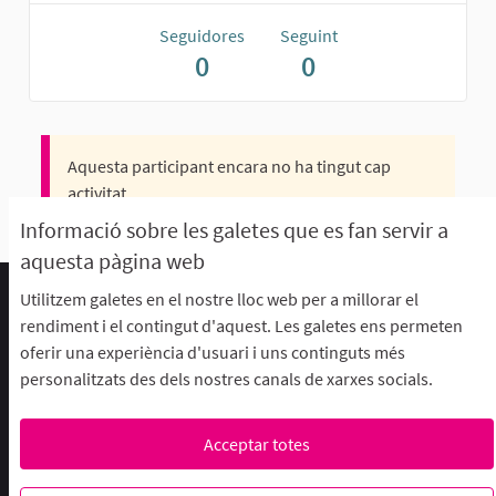
Seguidores
Seguint
0
0
Aquesta participant encara no ha tingut cap
activitat.
Informació sobre les galetes que es fan servir a
aquesta pàgina web
Utilitzem galetes en el nostre lloc web per a millorar el
Termes d'ús i condicions
rendiment i el contingut d'aquest. Les galetes ens permeten
Descarrega els fitxers de dades obertes
oferir una experiència d'usuari i uns continguts més
Configuració de les galetes
personalitzats des dels nostres canals de xarxes socials.
aFFaC a Facebook
aFFaC a Instagram
aFFaC a YouTube
Acceptar totes