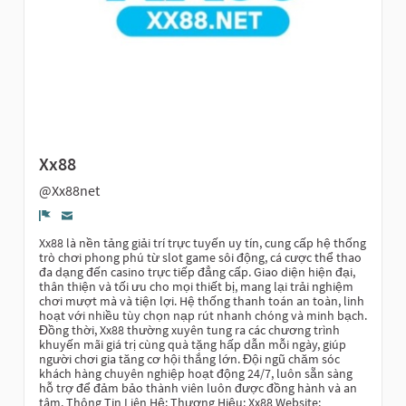
Xx88
@Xx88net
Denúncia
Xx88 là nền tảng giải trí trực tuyến uy tín, cung cấp hệ thống
trò chơi phong phú từ slot game sôi động, cá cược thể thao
đa dạng đến casino trực tiếp đẳng cấp. Giao diện hiện đại,
thân thiện và tối ưu cho mọi thiết bị, mang lại trải nghiệm
chơi mượt mà và tiện lợi. Hệ thống thanh toán an toàn, linh
hoạt với nhiều tùy chọn nạp rút nhanh chóng và minh bạch.
Đồng thời, Xx88 thường xuyên tung ra các chương trình
khuyến mãi giá trị cùng quà tặng hấp dẫn mỗi ngày, giúp
người chơi gia tăng cơ hội thắng lớn. Đội ngũ chăm sóc
khách hàng chuyên nghiệp hoạt động 24/7, luôn sẵn sàng
hỗ trợ để đảm bảo thành viên luôn được đồng hành và an
tâm. Thông Tin Liên Hệ: Thương Hiệu: Xx88 Website: