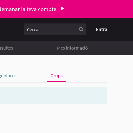
demanar la teva compte
Cercar
Entra
sultes
Més informació
guidores
Grups