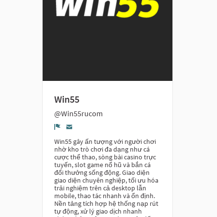
Win55
@Win55rucom
Denúncia
Win55 gây ấn tượng với người chơi
nhờ kho trò chơi đa dạng như cá
cược thể thao, sòng bài casino trực
tuyến, slot game nổ hũ và bắn cá
đổi thưởng sống động. Giao diện
giao diện chuyên nghiệp, tối ưu hóa
trải nghiệm trên cả desktop lẫn
mobile, thao tác nhanh và ổn định.
Nền tảng tích hợp hệ thống nạp rút
tự động, xử lý giao dịch nhanh