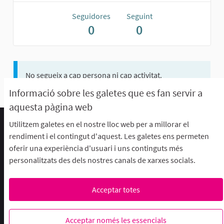
Seguidores
Seguint
0
0
No segueix a cap persona ni cap activitat.
Informació sobre les galetes que es fan servir a
aquesta pàgina web
Utilitzem galetes en el nostre lloc web per a millorar el
Termes d'ús i condicions
rendiment i el contingut d'aquest. Les galetes ens permeten
Descarrega els fitxers de dades obertes
oferir una experiència d'usuari i uns continguts més
Configuració de les galetes
personalitzats des dels nostres canals de xarxes socials.
aFFaC a Facebook
aFFaC a Instagram
aFFaC a YouTube
Acceptar totes
Web creada amb
programari
Acceptar només les essencials