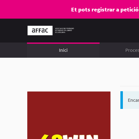
Et pots registrar a petici
Inici
Proce
Encar