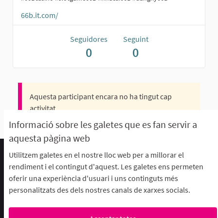
66b.it.com/
Seguidores
Seguint
0
0
Aquesta participant encara no ha tingut cap
activitat.
Informació sobre les galetes que es fan servir a
aquesta pàgina web
Utilitzem galetes en el nostre lloc web per a millorar el
Termes d'ús i condicions
rendiment i el contingut d'aquest. Les galetes ens permeten
Descarrega els fitxers de dades obertes
oferir una experiència d'usuari i uns continguts més
Configuració de les galetes
personalitzats des dels nostres canals de xarxes socials.
aFFaC a Facebook
aFFaC a Instagram
aFFaC a YouTube