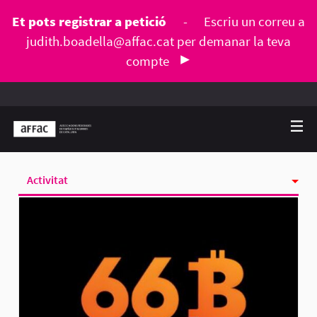
Et pots registrar a petició
-
Escriu un correu a
judith.boadella@affac.cat
per demanar la teva
compte
Activitat
Seguint
Seguidores
Grups