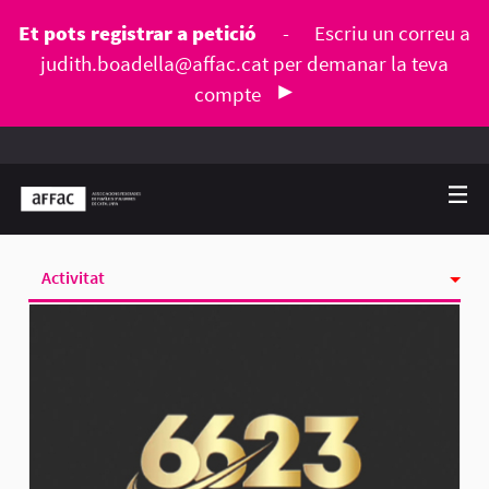
Et pots registrar a petició
-
Escriu un correu a
judith.boadella@affac.cat
per demanar la teva
compte
Activitat
Seguint
Seguidores
Grups