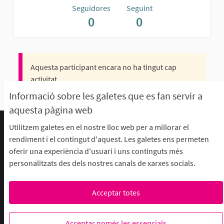
Seguidores
Seguint
0
0
Aquesta participant encara no ha tingut cap
activitat.
Informació sobre les galetes que es fan servir a
aquesta pàgina web
Utilitzem galetes en el nostre lloc web per a millorar el
Termes d'ús i condicions
rendiment i el contingut d'aquest. Les galetes ens permeten
Descarrega els fitxers de dades obertes
oferir una experiència d'usuari i uns continguts més
Configuració de les galetes
personalitzats des dels nostres canals de xarxes socials.
aFFaC a Facebook
aFFaC a Instagram
aFFaC a YouTube
Acceptar totes
Web creada amb
programari
Acceptar només les essencials