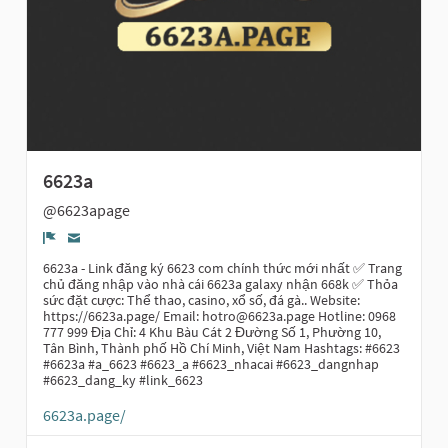
6623a
@6623apage
Denúncia
6623a - Link đăng ký 6623 com chính thức mới nhất ✅ Trang
chủ đăng nhập vào nhà cái 6623a galaxy nhận 668k ✅ Thỏa
sức đặt cược: Thể thao, casino, xổ số, đá gà.. Website:
https://6623a.page/ Email:
hotro@6623a.page
Hotline: 0968
777 999 Địa Chỉ: 4 Khu Bàu Cát 2 Đường Số 1, Phường 10,
Tân Bình, Thành phố Hồ Chí Minh, Việt Nam Hashtags: #6623
#6623a #a_6623 #6623_a #6623_nhacai #6623_dangnhap
#6623_dang_ky #link_6623
6623a.page/