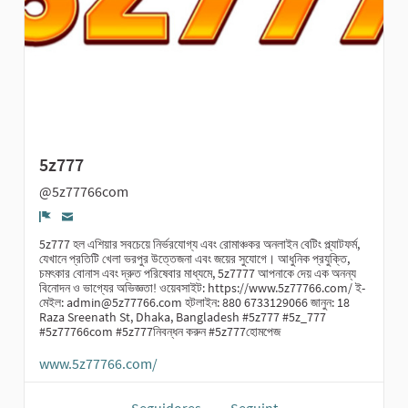
5z777
@5z77766com
Denúncia
5z777 হল এশিয়ার সবচেয়ে নির্ভরযোগ্য এবং রোমাঞ্চকর অনলাইন বেটিং প্ল্যাটফর্ম,
যেখানে প্রতিটি খেলা ভরপুর উত্তেজনা এবং জয়ের সুযোগে। আধুনিক প্রযুক্তি,
চমৎকার বোনাস এবং দ্রুত পরিষেবার মাধ্যমে, 5z7777 আপনাকে দেয় এক অনন্য
বিনোদন ও ভাগ্যের অভিজ্ঞতা! ওয়েবসাইট: https://www.5z77766.com/ ই-
মেইল:
admin@5z77766.com
হটলাইন: 880 6733129066 জানুন: 18
Raza Sreenath St, Dhaka, Bangladesh #5z777 #5z_777
#5z77766com #5z777নিবন্ধন করুন #5z777হোমপেজ
www.5z77766.com/