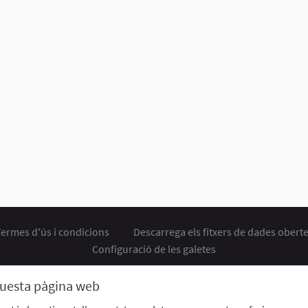
ermes d'ús i condicions
Descarrega els fitxers de dades obert
Configuració de les galetes
aquesta pàgina web