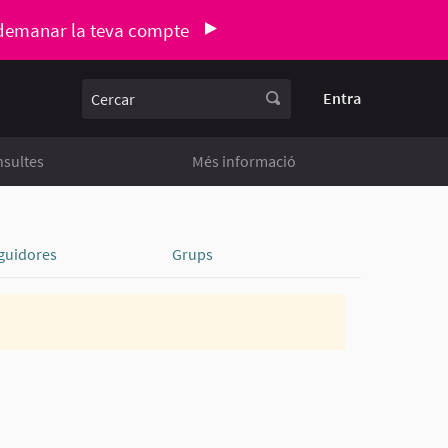
demanar la teva compte
Cercar
Entra
sultes
Més informació
guidores
Grups