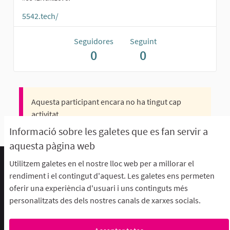
5542.tech/
Seguidores
Seguint
0
0
Aquesta participant encara no ha tingut cap
activitat.
Informació sobre les galetes que es fan servir a
aquesta pàgina web
Utilitzem galetes en el nostre lloc web per a millorar el
Termes d'ús i condicions
rendiment i el contingut d'aquest. Les galetes ens permeten
Descarrega els fitxers de dades obertes
oferir una experiència d'usuari i uns continguts més
Configuració de les galetes
personalitzats des dels nostres canals de xarxes socials.
aFFaC a Facebook
aFFaC a Instagram
aFFaC a YouTube