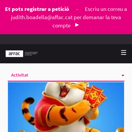
Et pots registrar a petició
-
Escriu un correu a
judith.boadella@affac.cat
per demanar la teva
compte
Activitat
Seguint
Seguidores
Grups