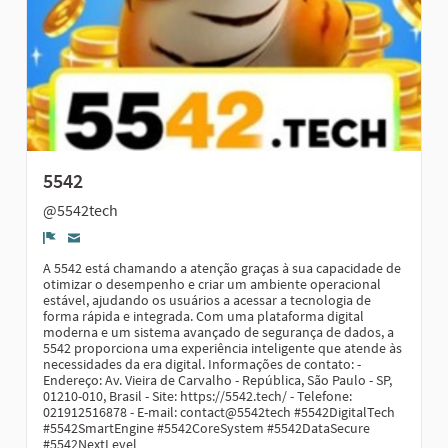
5542
@5542tech
Denúncia
A 5542 está chamando a atenção graças à sua capacidade de
otimizar o desempenho e criar um ambiente operacional
estável, ajudando os usuários a acessar a tecnologia de
forma rápida e integrada. Com uma plataforma digital
moderna e um sistema avançado de segurança de dados, a
5542 proporciona uma experiência inteligente que atende às
necessidades da era digital. Informações de contato: -
Endereço: Av. Vieira de Carvalho - República, São Paulo - SP,
01210-010, Brasil - Site: https://5542.tech/ - Telefone:
021912516878 - E-mail: contact@5542tech #5542DigitalTech
#5542SmartEngine #5542CoreSystem #5542DataSecure
#5542NextLevel